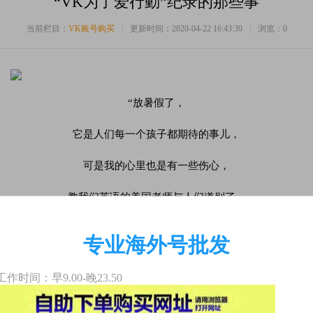
“VK为了爱行動”纪录的那些事
当前栏目：
VK账号购买
|
更新时间：2020-04-22 16:43:39
|
浏览：
0
“放暑假了，
它是人们每一个孩子都期待的事儿，
可是我的心里也是有一些伤心，
教我们英语的美国老师与人们道别了，
下一次碰面要到两月后开学啦......”
专业海外号批发
——摘录于长久中小学小孩的优秀作文
工作时间：早9.00-晚23.50
四川省南充市蓬安县长久中小学