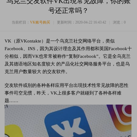
乌克兰交友软件VK出現常见故障，你的账
号还正常吗？
当前栏目：
VK账号购买
|
更新时间：2020-04-22 16:43:42
|
浏览：
0
VK（原VKontakte）是一个乌克兰社交网络平台，类似
Facebook、INS，因为其设计理念及其作用都和英国Facebook十
分相似，因而VK也常常被称作“复制Facebook”。它是全乌克兰
及其德语地区知名度较大 的产品化社交网络服务平台，也是乌
克兰用户数量较大 的交友软件。
交友软件或别的各种各样应用平台出現技术性常见故障的恶性
事件司空见惯，昨天，VK上很多客户就碰到了各种各样难
题……