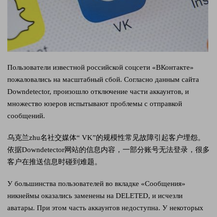
Пользователи известной российской соцсети «ВКонтакте»
пожаловались на масштабный сбой. Согласно данным сайта
Downdetector, произошло отключение части аккаунтов, и
множество юзеров испытывают проблемы с отправкой
сообщений.
乌克兰zhu名社交媒体“ VK”的规模性常见故障引起客户埋怨。
依据Downdetector网站的信息内容，一部分账号无法登录，很多
客户在推送信息时碰到难题。
У большинства пользователей во вкладке «Сообщения»
никнеймы оказались заменены на DELETED, и исчезли
аватары. При этом часть аккаунтов недоступна. У некоторых