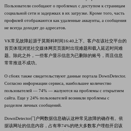
Пользователи сообщают о проблемах с доступом к страницам
социальной сети и задержках в их загрузке. Кроме того, часть
профилей отображаются как удаленные аккаунты, а сообщения
не всегда доходят до адресатов.
VK常见故障起源于莫斯科时间16:40上下。客户在该社交平台的
首页体现浏览社交媒体网页页面时出現难题和载入延迟时间难
题。除此之外，一些客户显示信息为已删除的账号，而且信息
常常推送不成功。
О сбоях также свидетельствуют данные портала DownDetector.
Согласно информации сервиса, наибольшее количество
пользователей — 74% — жалуются на проблемы с открытием
сайта. Еще у 24% пользователей возникли проблемы с
разделом личных сообщений.
DownDetector门户网数据信息确认这种常见故障的确存有。依
据该网址的信息内容，占有率74%的绝大多数客户埋怨开启该