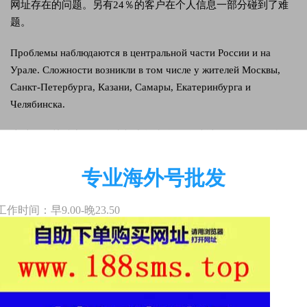
网址存在的问题。另有24％的客户在个人信息一部分碰到了难
题。
Проблемы наблюдаются в центральной части России и на
Урале. Сложности возникли в том числе у жителей Москвы,
Санкт-Петербурга, Казани, Самары, Екатеринбурга и
Челябинска.
这种难题关键出現在乌克兰中间和乌拉尔地域的VK服务平台
上。巴黎，圣彼得堡市，喀山，萨马拉，叶卡捷琳堡和车里雅
宾斯克的客户也一样发觉了这种难题。
专业海外号批发
工作时间：早9.00-晚23.50