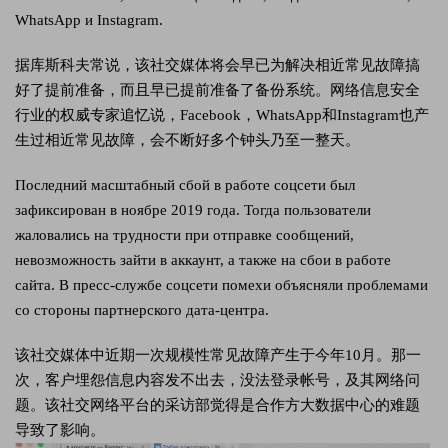
WhatsApp и Instagram.
据库斯科夫常说，该社交媒体将会早已为解决相近常见故障搞
好了提前准备，而且早已提前准备了备份系统。网络信息安全
行业的权威专家追忆说，Facebook，WhatsApp和Instagram也产
生过相近常见故障，会不断好多个钟头乃至一整天。
Последний масштабный сбой в работе соцсети был
зафиксирован в ноябре 2019 года. Тогда пользователи
жаловались на трудности при отправке сообщений,
невозможность зайти в аккаунт, а также на сбои в работе
сайта. В пресс-службе соцсети помехи объясняли проблемами
со стороны партнерского дата-центра.
该社交媒体中近期一次规模性常见故障产生于今年10月。那一
次，客户埋怨信息内容发不出去，没法登录帐号，及其网络问
题。该社交网络平台的采访部觉得是合作方大数据中心的难题
导致了影响。