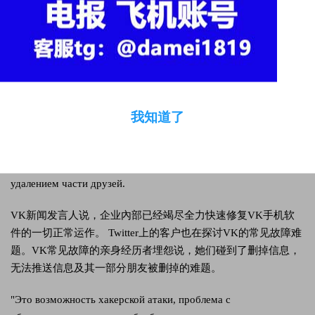
图上鲜红色为受影响比较严重地域
Представитель пресс-службы соцсети сообщил, что в
компании стараются оперативно восстановить работу
«ВКонтакте». О сбоях в работе соцсети также сообщили в
我知道了
Twitter пользователи. Согласно жалобам, опубликованным
пострадавшими от сбоя во «ВКонтакте», они столкнулись с
удалением сообщений, проблемами с их отправкой, а также
удалением части друзей.
VK新闻发言人说，企业內部已经竭尽全力快速修复VK手机软
件的一切正常运作。 Twitter上的客户也在探讨VK的常见故障难
题。VK常见故障的亲身经历者埋怨说，她们碰到了删掉信息，
无法推送信息及其一部分朋友被删掉的难题。
"Это возможность хакерской атаки, проблема с