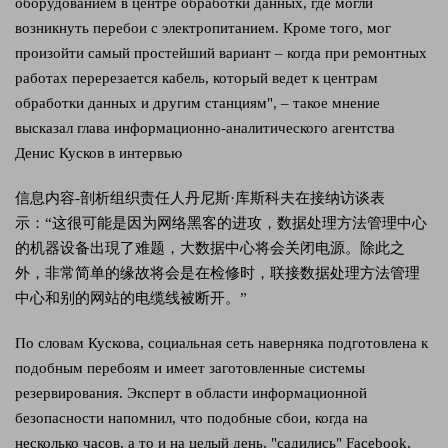
оборудованием в центре обработки данных, где могли
возникнуть перебои с электропитанием. Кроме того, мог
произойти самый простейший вариант – когда при ремонтных
работах перерезается кабель, который ведет к центрам
обработки данных и другим станциям", – такое мнение
высказал глава информационно-аналитического агентства
Денис Кусков в интервью
信息内容-剖析组织责任人丹尼斯·库斯科夫在接纳访谈表
示：“这很可能是因为网络黑客的进攻，数据处理方法管理中心
的机器设备出現了难题，大数据中心将会关闭电源。除此之
外，非常简单的缘故将会是在检修时，联接数据处理方法管理
中心和别的网站的电缆线被断开。”
По словам Кускова, социальная сеть наверняка подготовлена к
подобным перебоям и имеет заготовленные системы
резервирования. Эксперт в области информационной
безопасности напомнил, что подобные сбои, когда на
несколько часов, а то и на целый день, "садились" Facebook,