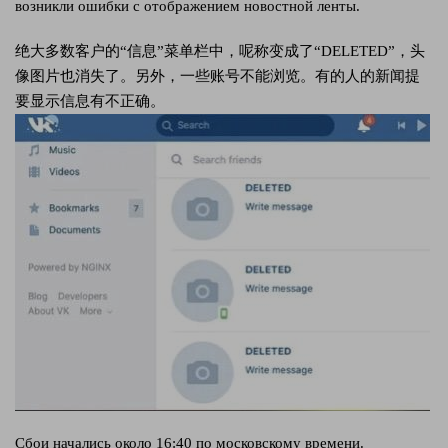
возникли ошибки с отображением новостной ленты.
绝大多数客户的“信息”菜单栏中，呢称变成了“DELETED”，头
像图片也消失了。另外，一些账号不能浏览。有的人的新闻提
要显示信息有不正确。
Сбои начались около 16:40 по московскому времени.