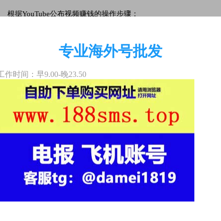
根据YouTube公布视频赚钱的操作步骤：
申请注册Youtube账户
专业海外号批发
一般用Gmail电子邮箱就可以登录，Google商品全是通用性的。
要是没有能够立即申请注册一个gmail，提议取个简洁明了、易
工作时间：早9.00-晚23.50
记的原創姓名，此外添加关键词，便捷大家找到你的频道栏
目。
申请注册好账户后，右上方的upload按键（向上的箭头）就可以
视频上传了。
确定添加赢利方案（monetization）
在视频上传前，你需要添加赢利方案（monetization）流程以
下：
1、点一下右上方的头像图片→点一下 Creator Studio