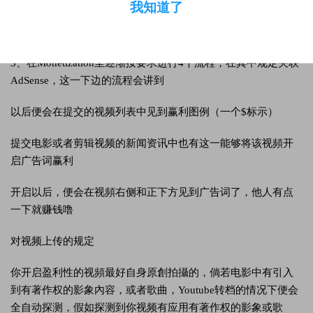
我知道了
2、点一下左边导航栏里的CHANNEL→点一下Status and
features→点一下右边第二个卡牌Monetization→挑选Enable
3、在Monetization里逐渐按要求进行4个流程，在其中规定关联
AdSense，这一下边的流程会讲到
以后便会在提交的视频列表中见到赢利图例（一个$标示）
提交电影或者剪辑视频的新闻资讯中也有这一能够将该视頻开
启广告词赢利
开启以后，便会在视頻右侧和正下方见到广告词了，他人有点
一下就赚钱噜
对视频上传的规定
你开启盈利性的视頻最好自身原創拍攝的，倘若电影中有引入
到有著作权的影象內容，或者歌曲，Youtube转档的情况下便会
全自动探测，假如探测到你视频有应用有著作权的影象或歌