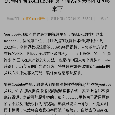
怎样根据YouTube挣钱？简易两步你也能够
拿下
当前栏目：
油管Youtube账号
|
更新时间：2020-04-22 17:37:24
|
浏览：
0
Youtube是现如今世界最大的视频平台，在Alexa总排行超出
facebook，位居第二位，并且依据互联网技术组织剖析：到
2023年，全世界数据流量的80%都将是视頻。人多的地方便是
有钱的地区，因此，全球有很多都会youtube上挣钱。Youtube是
许多 外国人在家挣钱的好方法，也是有中国人每个月从Youtube
获得10几万美元的广告词分为。特别是在如果你知道Youtube的
挣钱方法原先那么简易，确保你也想摩拳擦掌。
要在Youtube挣钱，最先我们要搞清楚哪些的视頻能够在youtube
挣钱。许多 朋友据说搬运视频能够赚很多钱，实际上这并不彻
底行得通。之前可能是能够的，如今youtube更趋向于适用原創
的，不涉及到侵权行为的视頻。就算只能音乐背景并不是原創
而未标明，依然将会遭受检举而被「被禁」。自然当你自身在