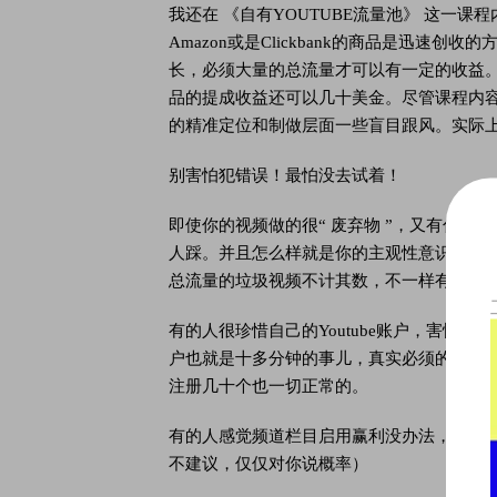
我还在 《自有YOUTUBE流量池》 这一课
Amazon或是Clickbank的商品是迅速创
长，必须大量的总流量才可以有一定的收益。而做
品的提成收益还可以几十美金。尽管课程内
的精准定位和制做层面一些盲目跟风。实际
别害怕犯错误！最怕没去试着！
即使你的视频做的很“ 废弃物 ”，又有什
人踩。并且怎么样就是你的主观性意识，你
总流量的垃圾视频不计其数，不一样有微信大群
有的人很珍惜自己的Youtube账户，害怕违反
户也就是十多分钟的事儿，真实必须的便是
注册几十个也一切正常的。
有的人感觉频道栏目启用赢利没办法，但如
不建议，仅仅对你说概率）