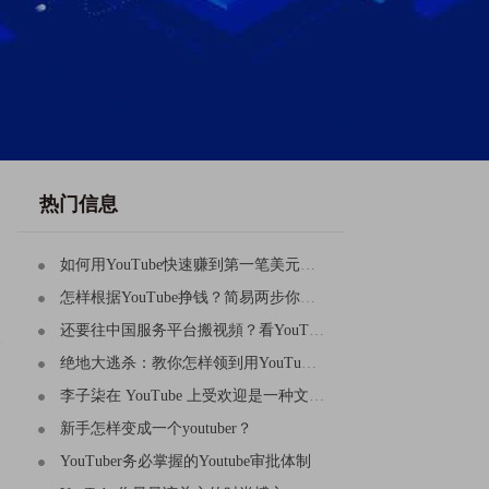
热门信息
如何用YouTube快速赚到第一笔美元（更快二十四小时）
怎样根据YouTube挣钱？简易两步你也能够拿下
还要往中国服务平台搬视頻？看YouTube二剪运送新项目，
绝地大逃杀：教你怎样领到用YouTuBe收看PGC所得到的
李子柒在 YouTube 上受欢迎是一种文化输出吗？
新手怎样变成一个youtuber？
YouTuber务必掌握的Youtube审批体制