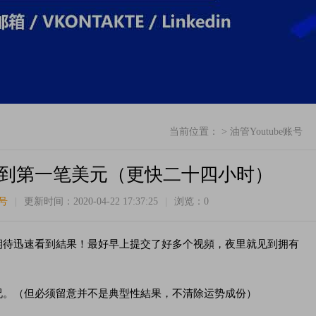
当前位置： >
油管Youtube账号
速赚到第一笔美元（更快二十四小时）
账号
|
更新时间：2020-04-22 17:37:25
|
浏览：
0
期待迅速看到結果！最好早上提交了好多个视頻，夜里就见到拥有
况。（但必须留意并不是典型性結果，不清除运势成份）