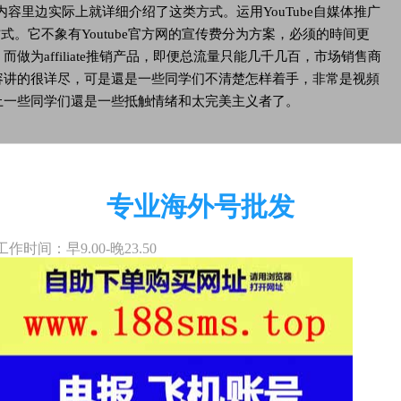
程内容里边实际上就详细介绍了这类方式。运用YouTube自媒体推广
收的方式。它不象有Youtube官方网的宣传费分为方案，必须的時间更
为affiliate推销产品，即便总流量只能几千几百，市场销售商
容讲的很详尽，可是還是一些同学们不清楚怎样着手，非常是视頻
上一些同学们還是一些抵触情绪和太完美主义者了。
么关系？如果你发上去，无论你认为多许多坏，便会许多人赞也许多
专业海外号批发
认为做的不太好，但收看者感觉有效就可以了，中国抖音快手上高
人边骂边看！YouTube也是！
工作时间：早9.00-晚23.50
规定TOS，封号账户哪些的。害怕啊？！ 申请注册一个Youtube账
一个电话。如今也有专业的手机上验证码接收服务平台，一次申请
果你懂得，一下子就可以买一个早已开过赢利的账户。（自然我并