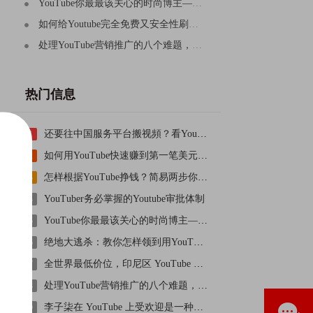
YouTube你最最该关心的时尚博主——输油管YouTube十大游戏
如何给Youtube完全免费又安全性刷粉丝？
处理YouTube营销推广的八个难题，开启总流量的大门口
热门信息
还要往中国服务平台搬视頻？看YouTube二剪运送新项目，
1
如何用YouTube快速赚到第一笔美元（更快二十四小时）
2
怎样根据YouTube挣钱？简易两步你也能够拿下
3
YouTuber务必掌握的Youtube审批体制
4
YouTube你最最该关心的时尚博主——输油管YouTube十大游戏
5
绝地大逃杀：教你怎样领到用YouTuBe收看PGC所得到的
6
全世界最低价位，印尼区 YouTube Premium vip会员还不进入车内吗
7
处理YouTube营销推广的八个难题，开启总流量的大门口
8
李子柒在 YouTube 上受欢迎是一种文化输出吗？
9